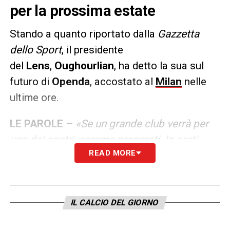
per la prossima estate
Stando a quanto riportato dalla
Gazzetta
dello Sport
,
il presidente
del
Lens
,
Oughourlian
, ha detto la sua sul
futuro di
Openda
, accostato al
Milan
nelle
ultime ore.
LE PAROLE –
«Se un grande club verrà per
uno dei nostri, saremo preparati. In certi
READ MORE
casi, non c’è molto che possiamo fare».
LA PLAYLIST DELLE NOSTRE TOP NEWS
IL CALCIO DEL GIORNO