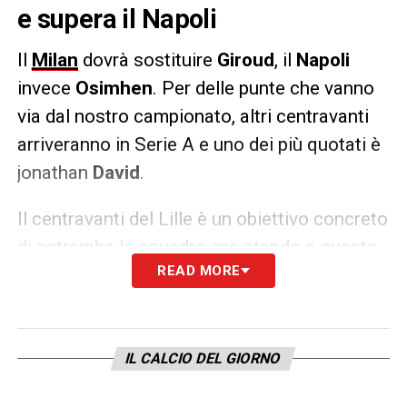
e supera il Napoli
Il
Milan
dovrà sostituire
Giroud
, il
Napoli
invece
Osimhen
. Per delle punte che vanno
via dal nostro campionato, altri centravanti
arriveranno in Serie A e uno dei più quotati è
jonathan
David
.
Il centravanti del Lille è un obiettivo concreto
di entrambe le squadre, ma stando a quanto
READ MORE
detto da
Orazio Accomando
i rossoneri
avrebbe già avuto
contatti con l’agente
,
superando al momento la concorrenza dei
partenopei.
IL CALCIO DEL GIORNO