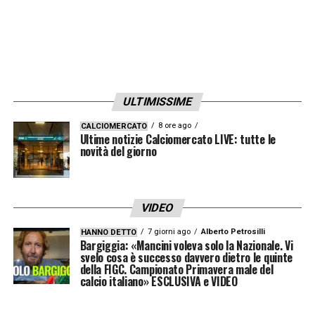
la rosa dopo le recenti uscite di Natan,
ceduto al Betis, e dei giovani Elia Caprile
(portiere) e Gianluca Gaetano
(centrocampista offensivo), passati al
ULTIMISSIME
Cagliari a titolo definitivo.
8 ore ago
CALCIOMERCATO
Ultime notizie Calciomercato LIVE: tutte le
Ritorno in patria per rinascere
novità del giorno
Marín, reduce da una stagione deludente in
Serie A con poche presenze sotto la guida
VIDEO
di Conte, cerca nel Villarreal l’occasione
7 giorni ago
Alberto Petrosilli
HANNO DETTO
per mettersi in mostra e rilanciare la
Bargiggia: «Mancini voleva solo la Nazionale. Vi
svelo cosa è successo davvero dietro le quinte
propria carriera.
Con il club giallo, che punta
della FIGC. Campionato Primavera male del
calcio italiano» ESCLUSIVA e VIDEO
sulla crescita dei giovani e su un gioco
propositivo, il difensore avrà modo di