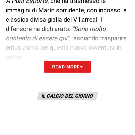
A Punt Esports
, che ha trasmesso le
immagini di Marín sorridente, con indosso la
classica divisa gialla del Villarreal. Il
difensore ha dichiarato:
“Sono molto
contento di essere qui”
, lasciando trasparire
entusiasmo per questa nuova avventura in
patria.
READ MORE
I dettagli dell’operazione Napoli-Villarreal
Il trasferimento si basa su un prestito
IL CALCIO DEL GIORNO
oneroso da 1 milione di euro, con diritto di
riscatto fissato a 15 milioni.
Una soluzione
che permette al Napoli, attualmente guidato
da Antonio Conte, tecnico vincitore di
campionati in Italia e in Inghilterra, di snellire