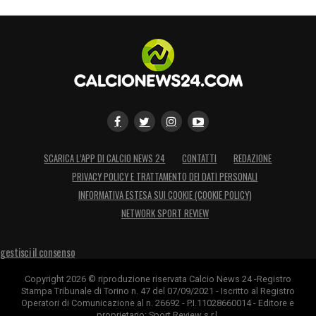
ritrovare continuità e fiducia.
LA PLAYLIST DELLE NOSTRE TOP NEWS
SCARICA L’APP DI CALCIO NEWS 24
CONTATTI
REDAZIONE
PRIVACY POLICY E TRATTAMENTO DEI DATI PERSONALI
INFORMATIVA ESTESA SUI COOKIE (COOKIE POLICY)
NETWORK SPORT REVIEW
gestisci il consenso
Copyright 2026 © riproduzione riservata Calcio News 24 -Registro
Stampa Tribunale di Torino n. 47 del 07/09/2021 - Iscritto al Registro
Operatori di Comunicazione al n. 26692 - P.I.11028660014 - Editore e
proprietario: Sport Review s.r.l.