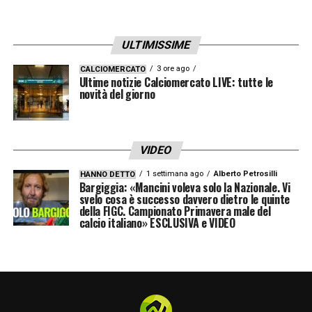
suo rientro, il Napoli punta a ritrovare un
elemento capace di unire qualità tecnica,
ULTIMISSIME
dinamismo e spirito di sacrificio.
3 ore ago
CALCIOMERCATO
Ultime notizie Calciomercato LIVE: tutte le
novità del giorno
COMUNICATO –
La SSC Napoli comunica di
aver acquisito, in prestito con diritto di
opzione, le prestazioni sportive del
VIDEO
calciatore Eljif Elmas dal RasenBallsport
1 settimana ago
Alberto Petrosilli
HANNO DETTO
Leipzig.
Bargiggia: «Mancini voleva solo la Nazionale. Vi
svelo cosa è successo davvero dietro le quinte
della FIGC. Campionato Primavera male del
Nato il 24 settembre 1999, il calciatore
calcio italiano» ESCLUSIVA e VIDEO
macedone è cresciuto nelle giovanili del
Rabotnički e della Stella Rossa. Dopo
l’esperienza al Fenerbahçe, Eljif approda al
Napoli nel luglio 2019, disputando 189