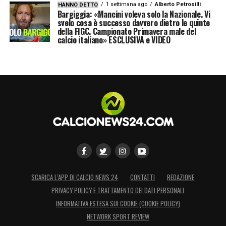
1 settimana ago
Alberto Petrosilli
HANNO DETTO
Bargiggia: «Mancini voleva solo la Nazionale. Vi
svelo cosa è successo davvero dietro le quinte
della FIGC. Campionato Primavera male del
calcio italiano» ESCLUSIVA e VIDEO
SCARICA L’APP DI CALCIO NEWS 24
CONTATTI
REDAZIONE
PRIVACY POLICY E TRATTAMENTO DEI DATI PERSONALI
INFORMATIVA ESTESA SUI COOKIE (COOKIE POLICY)
NETWORK SPORT REVIEW