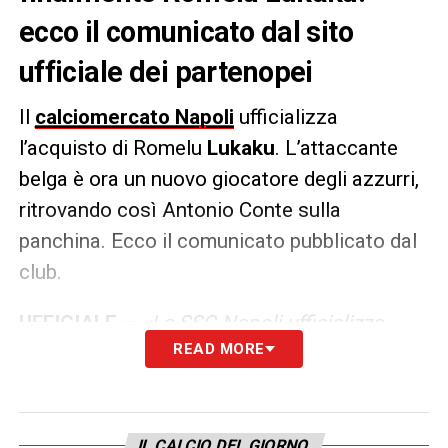
ecco il comunicato dal sito
ufficiale dei partenopei
Il
calciomercato Napoli
ufficializza
l’acquisto di Romelu
Lukaku
. L’attaccante
belga è ora un nuovo giocatore degli azzurri,
ritrovando così Antonio Conte sulla
panchina. Ecco il comunicato pubblicato dal
club.
UFFICIALE –
«La SSC Napoli ufficializza
READ MORE
l’acquisto delle prestazioni sportive a titolo
definitivo di Romelu Lukaku dal Chelsea»
LA PLAYLIST DELLE NOSTRE TOP NEWS
IL CALCIO DEL GIORNO