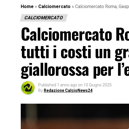
Home
»
Calciomercato
»
Calciomercato Roma, Gasperi
CALCIOMERCATO
Calciomercato Ro
tutti i costi un g
giallorossa per l’
Published
1 anno ago
on
10 Giugno 2025
By
Redazione CalcioNews24