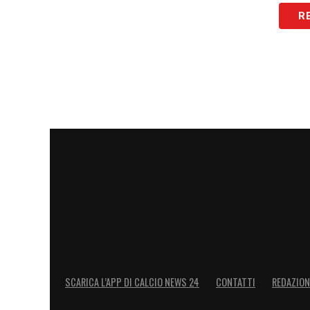
R
SCARICA L’APP DI CALCIO NEWS 24
CONTATTI
REDAZION