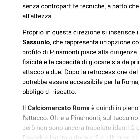
senza contropartite tecniche, a patto che
all’altezza.
Proprio in questa direzione si inserisce 
Sassuolo
, che rappresenta un’opzione con
profilo di Pinamonti piace alla dirigenza
fisicità e la capacità di giocare sia da p
attacco a due. Dopo la retrocessione del S
potrebbe essere accessibile per la Roma, 
obbligo di riscatto.
Il
Calciomercato Roma
è quindi in pieno
l’attacco. Oltre a Pinamonti, sul taccuino
però non sono ancora trapelate identità c
Dovbyk è legata a doppio filo all’arrivo d