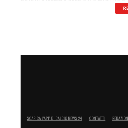
R
Il nodo potrebbe sciogliersi entro 48 ore:
Roma dovrà farsi trovare pronta.
Pinamo
avviati. Non sarà un’operazione semplice
l’incastro giusto.
Il
Calciomercato della Roma
si gioca qu
Pinamonti potrebbe presto diventare pro
giallorosso.
LA PLAYLIST DELLE NOSTRE TOP NEW
SCARICA L’APP DI CALCIO NEWS 24
CONTATTI
REDAZION