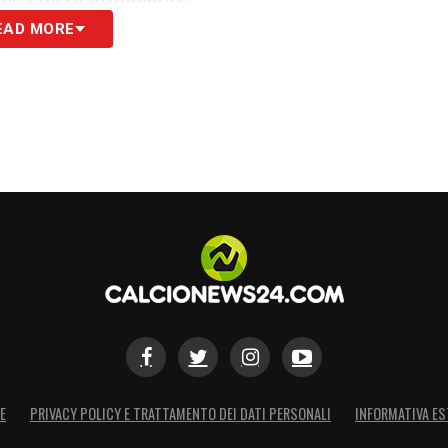
EAD MORE
 se il Milan affonderà il colpo per Dovbyk, la
nti
è in cima alla lista e i contatti sono già stati
, ma le parti stanno lavorando per trovare
indi anche sul fronte offensivo, dove il nome di
tagonista di una nuova fase del progetto
S
E
PRIVACY POLICY E TRATTAMENTO DEI DATI PERSONALI
INFORMATIVA ES