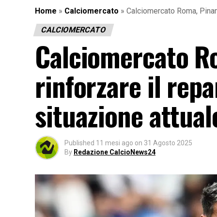
Home
»
Calciomercato
»
Calciomercato Roma, Pinamon
CALCIOMERCATO
Calciomercato R
rinforzare il repa
situazione attuale
Published
11 mesi ago
on
31 Agosto 2025
By
Redazione CalcioNews24