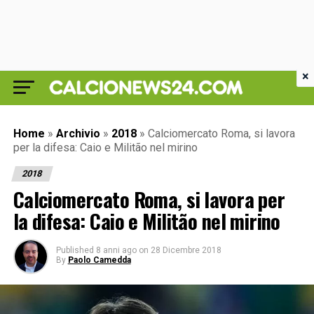
×
Home
»
Archivio
»
2018
»
Calciomercato Roma, si lavora
per la difesa: Caio e Militão nel mirino
2018
Calciomercato Roma, si lavora per
la difesa: Caio e Militão nel mirino
Published
8 anni ago
on
28 Dicembre 2018
By
Paolo Camedda