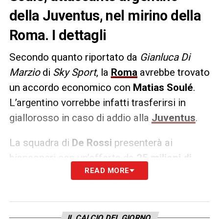
della Juventus, nel mirino della
Roma. I dettagli
Secondo quanto riportato da
Gianluca Di
Marzio
di
Sky Sport
, la
Roma
avrebbe trovato
un accordo economico con
Matias Soulé
.
L’argentino vorrebbe infatti trasferirsi in
giallorosso in caso di addio alla
Juventus
.
La squadra di
De Rossi
presenterà ai
bianconeri con un’offerta da
25 milioni di
READ MORE
euro
, bonus compresi per acquistare il
cartellino del fantasista argentino. Stessa
offerta avanzata dal
Leicester
nei giorni
scorsi. La richiesta di
Giuntoli
è sempre di
IL CALCIO DEL GIORNO