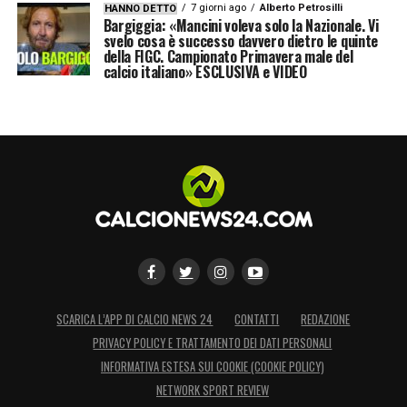
7 giorni ago
Alberto Petrosilli
HANNO DETTO
Bargiggia: «Mancini voleva solo la Nazionale. Vi
svelo cosa è successo davvero dietro le quinte
della FIGC. Campionato Primavera male del
calcio italiano» ESCLUSIVA e VIDEO
SCARICA L’APP DI CALCIO NEWS 24
CONTATTI
REDAZIONE
PRIVACY POLICY E TRATTAMENTO DEI DATI PERSONALI
INFORMATIVA ESTESA SUI COOKIE (COOKIE POLICY)
NETWORK SPORT REVIEW