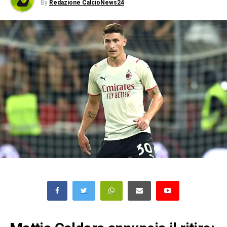
By
Redazione CalcioNews24