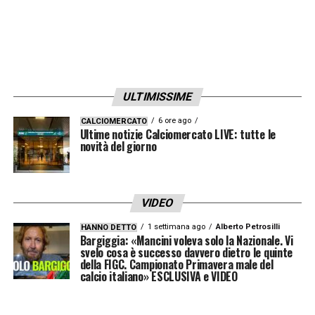
nuovo capitolo della sua vita. La sua lettera è
un atto di liberazione, un addio al calcio
giocato e un benvenuto al futuro di “Mattia”.
ULTIMISSIME
Il Milan, oggi guidato da Massimiliano Allegri
e dal DS Igli Tare, osserva con rispetto e
6 ore ago
CALCIOMERCATO
Ultime notizie Calciomercato LIVE: tutte le
vicinanza la storia di un talento sfortunato
novità del giorno
che merita finalmente la serenità ritrovata.
LEGGI ANCHE –
Ultime Notizie Serie A:
VIDEO
tutte le novità del giorno sul massimo
1 settimana ago
Alberto Petrosilli
HANNO DETTO
Bargiggia: «Mancini voleva solo la Nazionale. Vi
campionato italiano
svelo cosa è successo davvero dietro le quinte
della FIGC. Campionato Primavera male del
calcio italiano» ESCLUSIVA e VIDEO
LA PLAYLIST DELLE NOSTRE TOP NEWS