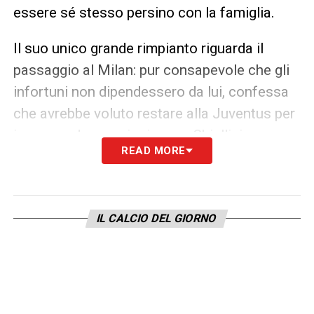
essere sé stesso persino con la famiglia.
Il suo unico grande rimpianto riguarda il
passaggio al Milan: pur consapevole che gli
infortuni non dipendessero da lui, confessa
che avrebbe voluto restare alla Juventus per
imparare da campioni come Chiellini e
READ MORE
Bonucci.
“Sono stato debole di testa”
, riflette
con lucidità.
Un nuovo capitolo: la vita oltre il
IL CALCIO DEL GIORNO
calcio
Dopo anni di lotta contro il dolore e il
malessere mentale, Caldara ha scelto di
salvaguardare la propria salute e di aprire un