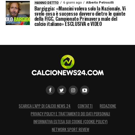
6 giorni ago
Alberto Petrosilli
HANNO DETTO
Bargiggia: «Mancini voleva solo la Nazionale. Vi
svelo cosa è successo davvero dietro le quinte
della FIGC. Campionato Primavera male del
calcio italiano» ESCLUSIVA e VIDEO
SCARICA L’APP DI CALCIO NEWS 24
CONTATTI
REDAZIONE
PRIVACY POLICY E TRATTAMENTO DEI DATI PERSONALI
INFORMATIVA ESTESA SUI COOKIE (COOKIE POLICY)
NETWORK SPORT REVIEW