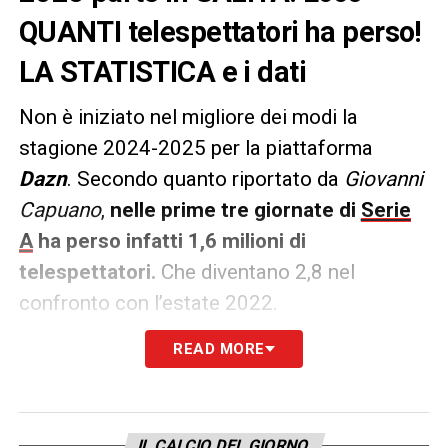
QUANTI telespettatori ha perso!
LA STATISTICA e i dati
Non è iniziato nel migliore dei modi la
stagione 2024-2025 per la piattaforma
Dazn
. Secondo quanto riportato da
Giovanni
Capuano
,
nelle prime tre giornate di
Serie
A
ha perso infatti 1,6 milioni di
telespettatori.
Che diventano 2,8 nel
confronto con l’estate 2022.
READ MORE
Le rilevazioni
Auditel
di quanto accaduto
nelle prime 30 partite di questa stagione fa
suonare più un campanello d’allarme. Si sono
collegati a
Dazn
(di cui non si conosce
IL CALCIO DEL GIORNO