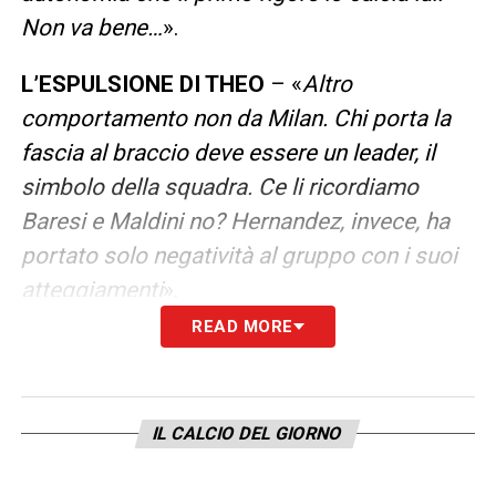
Non va bene…
».
L’ESPULSIONE DI THEO
– «
Altro
comportamento non da Milan. Chi porta la
fascia al braccio deve essere un leader, il
simbolo della squadra. Ce li ricordiamo
Baresi e Maldini no? Hernandez, invece, ha
portato solo negatività al gruppo con i suoi
atteggiamenti
».
READ MORE
I CAPITANI A ROTAZIONE CONVINCONO
–
«
Mah, non troppo. Possibile che in una
classe ci siano 4-5 studenti da 9 in pagella?
IL CALCIO DEL GIORNO
Ecco, in una rosa funziona un po’ allo stesso
modo. Per me il capitano è una cosa seria,