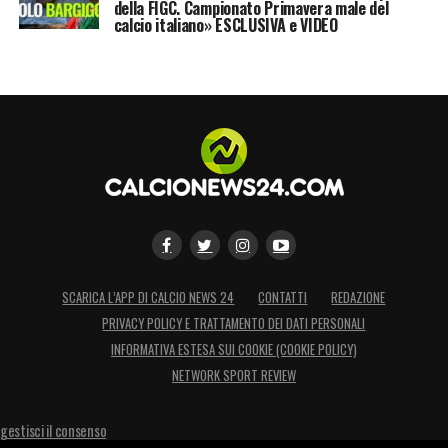
della FIGC. Campionato Primavera male del
calcio italiano» ESCLUSIVA e VIDEO
FONSECA HA IN MANO LA SQUADRA
– «
Da
fuori il dubbio è legittimo. I giocatori
ragionano per conto proprio, per giunta
accontentandosi, senza la cattiveria giusta,
con atteggiamenti discutibili. Così troppo
spesso il Milan pare non avere un’anima
».
LA PLAYLIST DELLE NOSTRE TOP NEWS
SCARICA L’APP DI CALCIO NEWS 24
CONTATTI
REDAZIONE
PRIVACY POLICY E TRATTAMENTO DEI DATI PERSONALI
INFORMATIVA ESTESA SUI COOKIE (COOKIE POLICY)
NETWORK SPORT REVIEW
gestisci il consenso