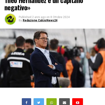
Theo Hernandez è un capitano
negativo»
Published
2 anni ago
on
8 Ottobre 2024
By
Redazione CalcioNews24