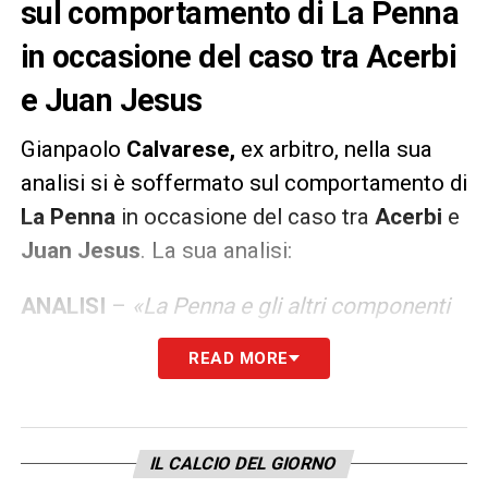
sul comportamento di La Penna
in occasione del caso tra Acerbi
e Juan Jesus
Gianpaolo
Calvarese,
ex arbitro, nella sua
analisi si è soffermato sul comportamento di
La Penna
in occasione del caso tra
Acerbi
e
Juan Jesus
. La sua analisi:
ANALISI
–
«La Penna e gli altri componenti
della squadra arbitrale non avevano
READ MORE
percepito nulla, a quanto risulta. In questi
casi, come quando si ha a che fare con
un’espressione blasfema o un insulto
IL CALCIO DEL GIORNO
generico, un arbitro non può far altro che