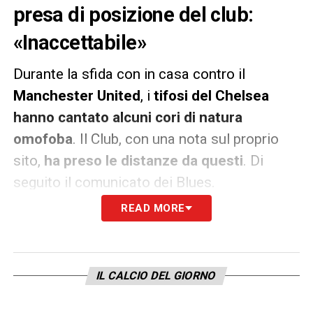
presa di posizione del club:
«Inaccettabile»
Durante la sfida con in casa contro il
Manchester United
, i
tifosi del Chelsea
hanno cantato alcuni cori di natura
omofoba
. Il Club, con una nota sul proprio
sito,
ha preso le distanze da questi
. Di
seguito il comunicato dei Blues.
READ MORE
«
Il Chelsea Football Club ritiene che tutte le
forme di comportamento discriminatorio
siano totalmente inaccettabili. Condanniamo
IL CALCIO DEL GIORNO
il linguaggio usato da alcuni individui oggi a
Stamford Bridge. Siamo orgogliosi di