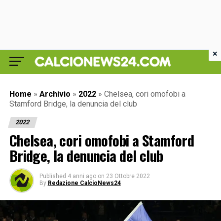
×
Home
»
Archivio
»
2022
»
Chelsea, cori omofobi a
Stamford Bridge, la denuncia del club
2022
Chelsea, cori omofobi a Stamford
Bridge, la denuncia del club
Published
4 anni ago
on
23 Ottobre 2022
By
Redazione CalcioNews24