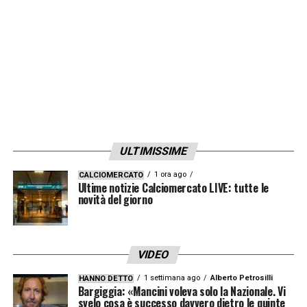
supportare la campagna Rainbow Laces di
Stonewall e oggi è la prova che dobbiamo
fare di più per rendere il calcio un gioco per
tutti. Continuiamo a celebrare e incentivare
l’alleanza e l’azione per i nostri giocatori,
dipendenti, fan e società
».
ULTIMISSIME
LA PLAYLIST DELLE NOSTRE TOP NEWS
1 ora ago
CALCIOMERCATO
Ultime notizie Calciomercato LIVE: tutte le
novità del giorno
VIDEO
1 settimana ago
Alberto Petrosilli
HANNO DETTO
Bargiggia: «Mancini voleva solo la Nazionale. Vi
svelo cosa è successo davvero dietro le quinte