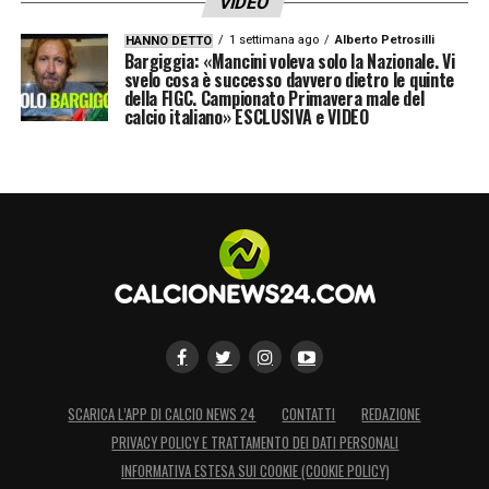
VIDEO
1 settimana ago
Alberto Petrosilli
HANNO DETTO
Bargiggia: «Mancini voleva solo la Nazionale. Vi
svelo cosa è successo davvero dietro le quinte
della FIGC. Campionato Primavera male del
calcio italiano» ESCLUSIVA e VIDEO
SCARICA L’APP DI CALCIO NEWS 24
CONTATTI
REDAZIONE
PRIVACY POLICY E TRATTAMENTO DEI DATI PERSONALI
INFORMATIVA ESTESA SUI COOKIE (COOKIE POLICY)