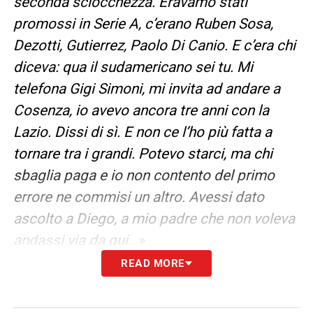
seconda sciocchezza. Eravamo stati
promossi in Serie A, c’erano Ruben Sosa,
Dezotti, Gutierrez, Paolo Di Canio. E c’era chi
diceva: qua il sudamericano sei tu. Mi
telefona Gigi Simoni, mi invita ad andare a
Cosenza, io avevo ancora tre anni con la
Lazio. Dissi di sì. E non ce l’ho più fatta a
tornare tra i grandi. Potevo starci, ma chi
sbaglia paga e io non contento del primo
errore ne commisi un altro. Avessi dato
ascolto a Diego, a mio padre che non voleva
andassi via da qui…»
READ MORE
ANCHE MARADONA SBAGLIAVA I RIGORI
–
«Però lui era Dio in terra».