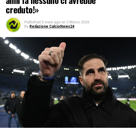
anni fa nessuno ci avrebbe
creduto!»
Published
5 mesi ago
on
3 Marzo 2026
By
Redazione CalcioNews24