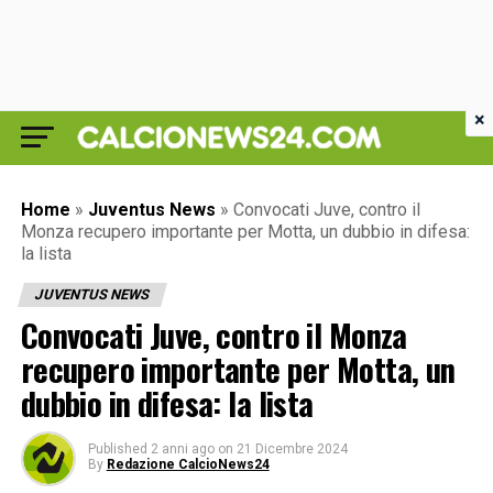
×
Home
»
Juventus News
»
Convocati Juve, contro il
Monza recupero importante per Motta, un dubbio in difesa:
la lista
JUVENTUS NEWS
Convocati Juve, contro il Monza
recupero importante per Motta, un
dubbio in difesa: la lista
Published
2 anni ago
on
21 Dicembre 2024
By
Redazione CalcioNews24