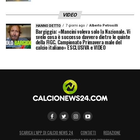
VIDEO
7 giorni ago
Alberto Petrosilli
HANNO DETTO
Bargiggia: «Mancini voleva solo la Nazionale. Vi
svelo cosa è successo davvero dietro le quinte
della FIGC. Campionato Primavera male del
calcio italiano» ESCLUSIVA e VIDEO
SCARICA L’APP DI CALCIO NEWS 24
CONTATTI
REDAZIONE