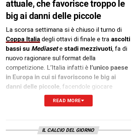
attuale, che favorisce troppo le
big ai danni delle piccole
La scorsa settimana si è chiuso il turno di
Coppa Italia
degli ottavi di finale e tra
ascolti
bassi su
Mediaset
e
stadi mezzivuoti
, fa di
nuovo ragionare sul format della
competizione. L’Italia infatti è
l’unico paese
in Europa in cui si favoriscono le big ai
danni delle piccole
, facendole giocare
sempre in casa.
READ MORE
Per questo motivo sul sito di petizioni online
Change.org
, come riportato dall’
ANSA
, gli
utenti ne hanno lanciata una per un format
IL CALCIO DEL GIORNO