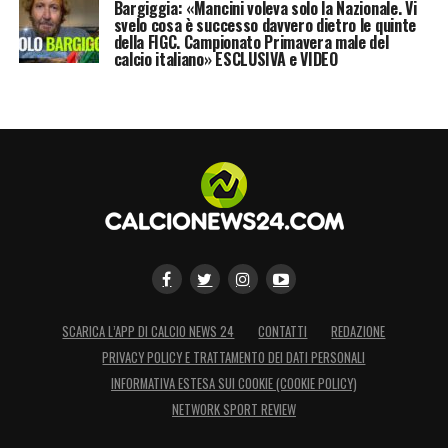
Bargiggia: «Mancini voleva solo la Nazionale. Vi
svelo cosa è successo davvero dietro le quinte
della FIGC. Campionato Primavera male del
calcio italiano» ESCLUSIVA e VIDEO
SCARICA L’APP DI CALCIO NEWS 24
CONTATTI
REDAZIONE
PRIVACY POLICY E TRATTAMENTO DEI DATI PERSONALI
INFORMATIVA ESTESA SUI COOKIE (COOKIE POLICY)
NETWORK SPORT REVIEW