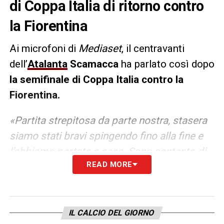
di Coppa Italia di ritorno contro
la Fiorentina
Ai microfoni di
Mediaset
, il centravanti
dell’
Atalanta
Scamacca
ha parlato così dopo
la semifinale di Coppa Italia contro la
Fiorentina.
«Partita strepitosa da parte nostra, stasera
siamo stati bravi spingendo fino alla fine e
l’abbiamo portata a casa. Sono contento di
READ MORE
aver aiutato la squadra, sono gli altri a
mettermi nelle migliori condizioni, giocare in
questa Atalanta è bellissimo. In una finale
non ci sono favorite, andremo là per
IL CALCIO DEL GIORNO