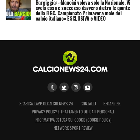
Bargiggia: «Mancini voleva solo la Nazionale. Vi
svelo cosa è successo davvero dietro le quinte
della FIGC. Campionato Primavera male del
calcio italiano» ESCLUSIVA e VIDEO
SCARICA L’APP DI CALCIO NEWS 24
CONTATTI
REDAZIONE
PRIVACY POLICY E TRATTAMENTO DEI DATI PERSONALI
INFORMATIVA ESTESA SUI COOKIE (COOKIE POLICY)
NETWORK SPORT REVIEW