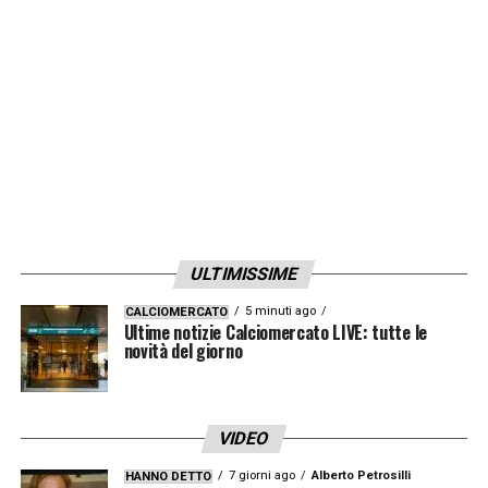
giocarcela e provare a vincere. Quando inizi
il campionato sogni di giocare queste
partite, quando ci sarà da pensare alla
Nazionale ci penseremo, adesso devo
pensare all’Atalanta».
LA PLAYLIST DELLE NOSTRE TOP NEWS
ULTIMISSIME
5 minuti ago
CALCIOMERCATO
Ultime notizie Calciomercato LIVE: tutte le
novità del giorno
VIDEO
7 giorni ago
Alberto Petrosilli
HANNO DETTO