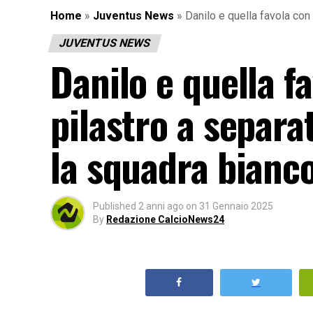
Home
»
Juventus News
»
Danilo e quella favola con
JUVENTUS NEWS
Danilo e quella fa
pilastro a separa
la squadra bianc
Published
2 anni ago
on
31 Gennaio 2025
By
Redazione CalcioNews24