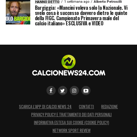
1 settimana ago
Alberto Petrosilli
HANNO DETTO
Bargiggia: «Mancini voleva solo la Nazionale. Vi
svelo cosa è successo davvero dietro le quinte
della FIGC. Campionato Primavera male del
calcio italiano» ESCLUSIVA e VIDEO
SCARICA L’APP DI CALCIO NEWS 24
CONTATTI
REDAZIONE
PRIVACY POLICY E TRATTAMENTO DEI DATI PERSONALI
INFORMATIVA ESTESA SUI COOKIE (COOKIE POLICY)
NETWORK SPORT REVIEW