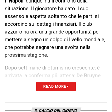
Il
Napoli
, dunque, ha il controllo della
situazione. Il giocatore ha dato il suo
assenso e aspetta soltanto che le parti si
accordino sui dettagli finanziari. Il club
azzurro ha ora una grande opportunità per
mettere a segno un colpo di livello mondiale,
che potrebbe segnare una svolta nella
prossima stagione.
Dopo settimane di ottimismo crescente, è
arrivata la conferma più attesa:
De Bruyne
vuole il Napoli. Resta solo da superare
READ MORE
l’ultimo ostacolo – l’intesa economica –
ma la trattativa è entrata nella fase decisiva.
Il pallino, a questo punto, è tutto nelle mani
IL CALCIO DEL GIORNO