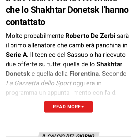
che lo Shakhtar Donetsk l’hanno
contattato
Molto probabilmente
Roberto De Zerbi
sarà
il primo allenatore che cambierà panchina in
Serie A
. Il tecnico del Sassuolo ha ricevuto
due offerte su tutte: quella dello
Shakhtar
Donetsk
e quella della
Fiorentina
. Secondo
La Gazzetta dello Sport
oggi era in
programma un appunta- mento con l’a.d.
neroverde
Giovanni Carnevali
, tuttavia
READ MORE
nell’agenda del manager sono entrati impegni
improrogabili: così il faccia a faccia rischia di
slittare. Il segno inequivocabile di un cambio
IL CALCIO DEL GIORNO