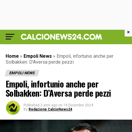
×
Home
»
Empoli News
»
Empoli, infortunio anche per
Solbakken: D’Aversa perde pezzi
EMPOLI NEWS
Empoli, infortunio anche per
Solbakken: D’Aversa perde pezzi
Published
2 anni ago
on
19 Dicembre 2024
By
Redazione CalcioNews24