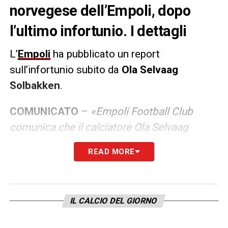
norvegese dell’Empoli, dopo
l’ultimo infortunio. I dettagli
L’
Empoli
ha pubblicato un report
sull’infortunio subito da
Ola Selvaag
Solbakken
.
COMUNICATO
–
«Empoli Football Club
comunica che il calciatore Ola Selvaag
Solbakken è stato sottoposto ad intervento
READ MORE
chirurgico a seguito della lussazione alla
spalla sinistra riportata la scorsa settimana
durante una seduta di allenamento.
IL CALCIO DEL GIORNO
L’intervento, eseguito dal professor
Giuseppe Porcellini alla presenza dello staff