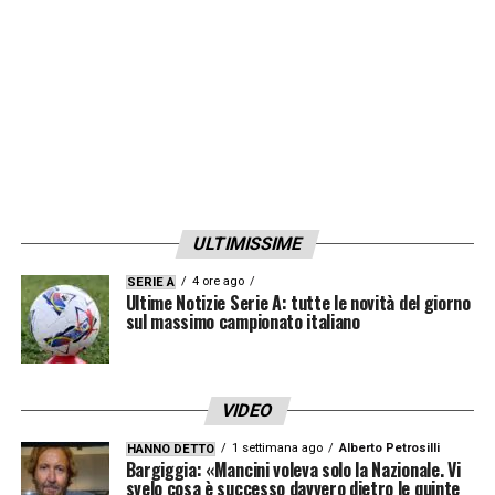
medico azzurro presso la Casa di Cura
Madre Fortunata Toniolo di Bologna, è
perfettamente riuscito con il calciatore che
inizierà nei prossimi giorni il percorso
riabilitativo»
.
LA PLAYLIST DELLE NOSTRE TOP NEWS
ULTIMISSIME
4 ore ago
SERIE A
Ultime Notizie Serie A: tutte le novità del giorno
sul massimo campionato italiano
VIDEO
1 settimana ago
Alberto Petrosilli
HANNO DETTO
Bargiggia: «Mancini voleva solo la Nazionale. Vi
svelo cosa è successo davvero dietro le quinte