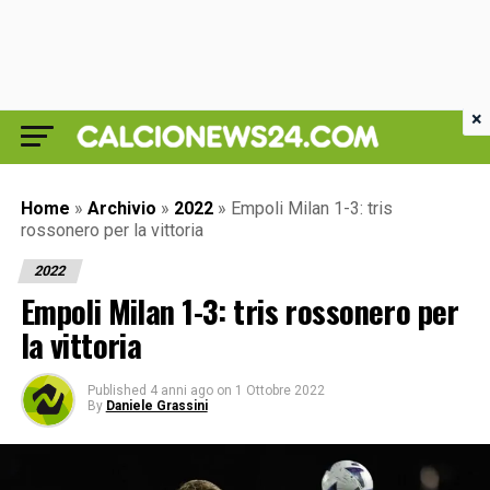
×
Home
»
Archivio
»
2022
»
Empoli Milan 1-3: tris
rossonero per la vittoria
2022
Empoli Milan 1-3: tris rossonero per
la vittoria
Published
4 anni ago
on
1 Ottobre 2022
By
Daniele Grassini