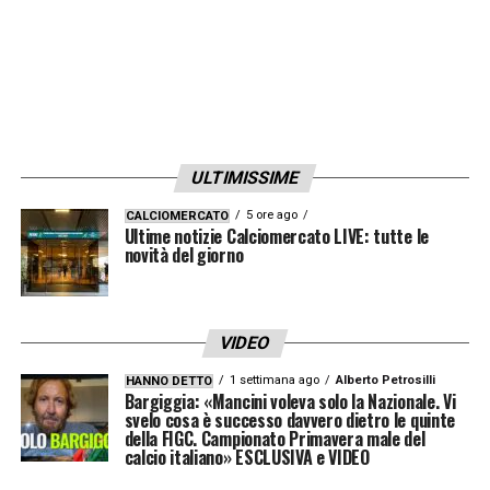
45’+4′ Finisce il primo tempo
46′ Inizia il secondo tempo
51′ Prova a spingere l’Empoli, attenta la
difesa del Milan
ULTIMISSIME
5 ore ago
CALCIOMERCATO
55′ Traversa Milan – ci prova direttamente
Ultime notizie Calciomercato LIVE: tutte le
novità del giorno
su calcio di punizione dal limite dell’area
Giroud che colpisce la parte alta della
traversa
VIDEO
1 settimana ago
Alberto Petrosilli
HANNO DETTO
64′ Occasione Milan – calcio di punizione di
Bargiggia: «Mancini voleva solo la Nazionale. Vi
svelo cosa è successo davvero dietro le quinte
Tonali deviato dalla difesa che quasi
della FIGC. Campionato Primavera male del
sorprende Vicario che con un guizzo evita il
calcio italiano» ESCLUSIVA e VIDEO
peggio e devia in angolo