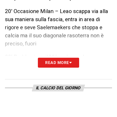
20′ Occasione Milan – Leao scappa via alla
sua maniera sulla fascia, entra in area di
rigore e seve Saelemaekers che stoppa e
calcia ma il suo diagonale rasoterra non è
preciso, fuori
30′ Problemi per il Milan che perde per
READ MORE
infortunio prima Salemaekers, al suo posto
Krunic, poi Calabria che non era al meglio, al
suo posto Kalulu
IL CALCIO DEL GIORNO
45’+ 1′ Si è giocato pochissimo fino ad ora.
Problemi anche per l’Empoli, esce Grassi
anche lui non al meglio, entra Marin