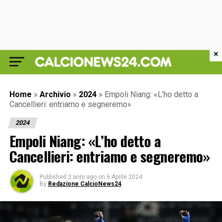
×
Home
»
Archivio
»
2024
»
Empoli Niang: «L’ho detto a
Cancellieri: entriamo e segneremo»
2024
Empoli Niang: «L’ho detto a
Cancellieri: entriamo e segneremo»
Published
2 anni ago
on
6 Aprile 2024
By
Redazione CalcioNews24