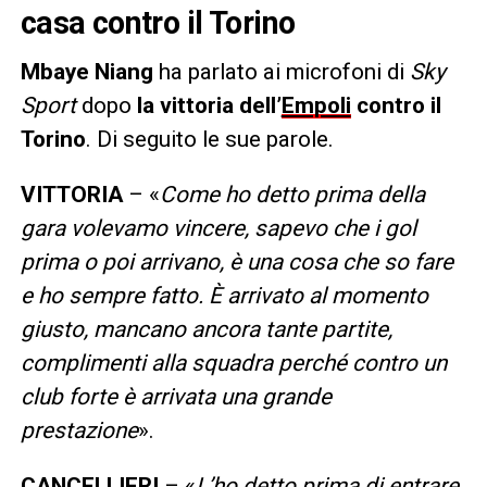
casa contro il Torino
Mbaye Niang
ha parlato ai microfoni di
Sky
Sport
dopo
la vittoria dell’
Empoli
contro il
Torino
. Di seguito le sue parole.
VITTORIA
– «
Come ho detto prima della
gara volevamo vincere, sapevo che i gol
prima o poi arrivano, è una cosa che so fare
e ho sempre fatto. È arrivato al momento
giusto, mancano ancora tante partite,
complimenti alla squadra perché contro un
club forte è arrivata una grande
prestazione
».
CANCELLIERI
– «
L’ho detto prima di entrare