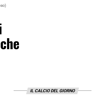
eao)
i
nche
IL CALCIO DEL GIORNO