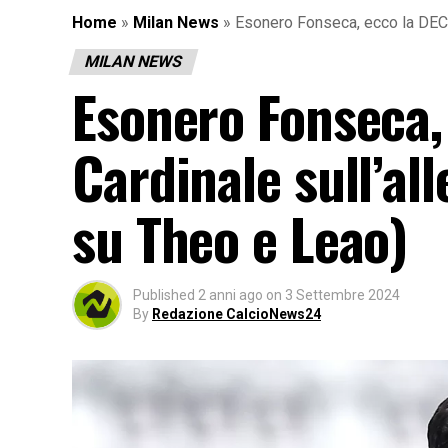
Home
»
Milan News
»
Esonero Fonseca, ecco la DECI
MILAN NEWS
Esonero Fonseca,
Cardinale sull’al
su Theo e Leao)
Published
2 anni ago
on
3 Settembre 2024
By
Redazione CalcioNews24