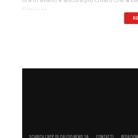
Fonseca.
R
LA PLAYLIST DELLE NOSTRE TOP NEW
SCARICA L’APP DI CALCIO NEWS 24
CONTATTI
REDAZION