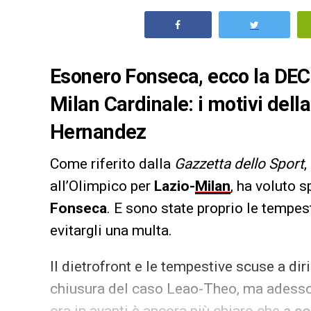
Esonero Fonseca, ecco la DEC
Milan Cardinale: i motivi del
Hernandez
Come riferito dalla
Gazzetta dello Sport
,
all’Olimpico per
Lazio-
Milan
, ha voluto 
Fonseca
. E sono state proprio le tempe
evitargli una multa.
Il dietrofront e le tempestive scuse a dir
chiusura del caso Leao-Theo, ma adesso 
ora in avanti è ancora più chiaro che
a co