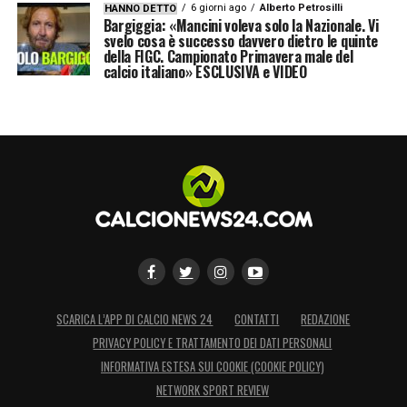
6 giorni ago
Alberto Petrosilli
HANNO DETTO
Bargiggia: «Mancini voleva solo la Nazionale. Vi
svelo cosa è successo davvero dietro le quinte
della FIGC. Campionato Primavera male del
calcio italiano» ESCLUSIVA e VIDEO
SCARICA L’APP DI CALCIO NEWS 24
CONTATTI
REDAZIONE
PRIVACY POLICY E TRATTAMENTO DEI DATI PERSONALI
INFORMATIVA ESTESA SUI COOKIE (COOKIE POLICY)
NETWORK SPORT REVIEW