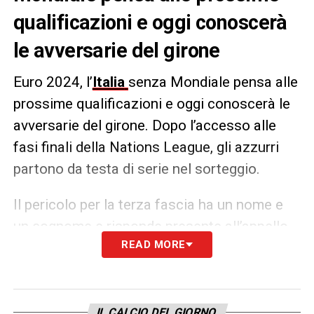
qualificazioni e oggi conoscerà
le avversarie del girone
Euro 2024, l’
Italia
senza Mondiale pensa alle
prossime qualificazioni e oggi conoscerà le
avversarie del girone. Dopo l’accesso alle
fasi finali della Nations League, gli azzurri
partono da testa di serie nel sorteggio.
Il pericolo per la terza fascia ha un nome e
un cognome e risponde presente all’appello
READ MORE
quando si pronuncia Erling
Haaland
. La
Norvegia
può essere uno spauracchio che
sarebbe meglio evitare per non avere
spiacevoli sorprese. Lo scrive il
Corriere
IL CALCIO DEL GIORNO