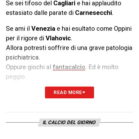
Se sei tifoso del
Cagliari
e hai applaudito
estasiato dalle parate di
Carnesecchi
.
Se ami il
Venezia
e hai esultato come Oppini
per il rigore di
Vlahovic
.
Allora potresti soffrire di una grave patologia
psichiatrica.
Oppure giochi al
fantacalcio
. Ed è molto
peggio.
READ MORE
LA PLAYLIST DELLE NOSTRE TOP NEWS
IL CALCIO DEL GIORNO