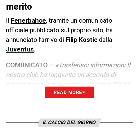
merito
Il
Fenerbahce
, tramite un comunicato
ufficiale pubblicato sul proprio sito, ha
annunciato l’arrivo di
Filip Kostic
dalla
Juventus
.
COMUNICATO
–
«Trasferisci informazioni Il
nostro club ha raggiunto un accordo di
principio con la sua società Juventus FC e il
READ MORE
giocatore per quanto riguarda il
trasferimento in prestito di Filip Kostic.
Kostic è stato invitato a Istanbul per
controlli sanitari e ulteriori trattative di
IL CALCIO DEL GIORNO
trasferimento. Società sportiva