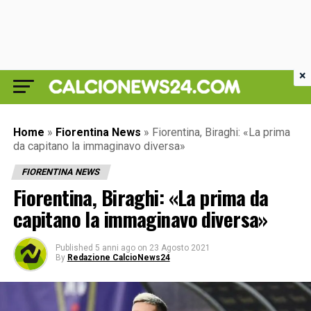
×
Home
»
Fiorentina News
»
Fiorentina, Biraghi: «La prima
da capitano la immaginavo diversa»
FIORENTINA NEWS
Fiorentina, Biraghi: «La prima da
capitano la immaginavo diversa»
Published
5 anni ago
on
23 Agosto 2021
By
Redazione CalcioNews24