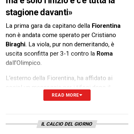
ma è solo l’inizio e c’è tutta la
stagione davanti»
La prima gara da capitano della
Fiorentina
non è andata come sperato per Cristiano
Biraghi
. La viola, pur non demeritando, è
uscita sconfitta per 3-1 contro la
Roma
dall’Olimpico.
L’esterno della Fiorentina, ha affidato ai
social un messaggio per i tifosi dopo il
READ MORE
triplice fischio: «
La prima da capitano la
immaginavo diversa, ma è solo l’inizio e c’è
tutta la stagione davanti
» ha scritto l’ex
giocatore dell’Inter.
IL CALCIO DEL GIORNO