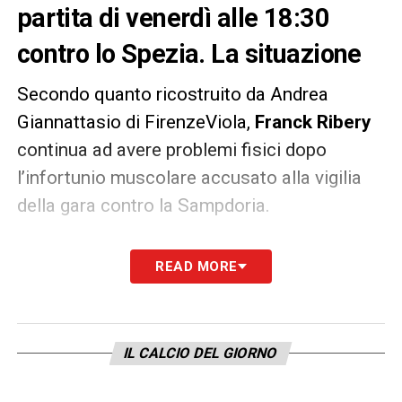
partita di venerdì alle 18:30
contro lo Spezia. La situazione
Secondo quanto ricostruito da Andrea
Giannattasio di FirenzeViola,
Franck Ribery
continua ad avere problemi fisici dopo
l’infortunio muscolare accusato alla vigilia
della gara contro la Sampdoria.
Il francese difficilmente recupererà in tempo
READ MORE
per la partita di venerdì alle 18:30 contro lo
Spezia
. Se coì fosse, sarebbe il quinto
forfait nelle ultime otto gare per viola.
IL CALCIO DEL GIORNO
LA PLAYLIST DELLE NOSTRE TOP NEWS