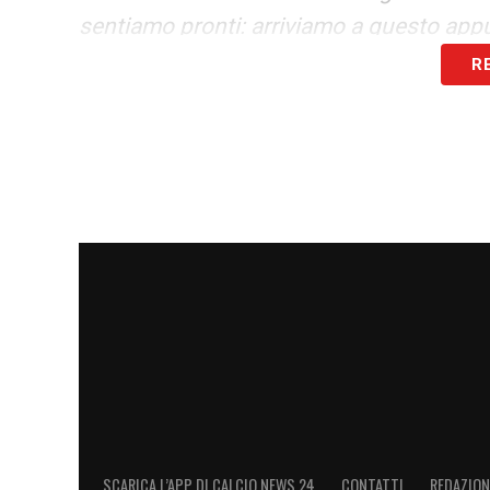
sentiamo pronti: arriviamo a questo app
tutte le carte in regola per crederci».
R
LA PLAYLIST DELLE NOSTRE TOP NEW
SCARICA L’APP DI CALCIO NEWS 24
CONTATTI
REDAZION