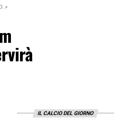
TO…»
am
ervirà
IL CALCIO DEL GIORNO