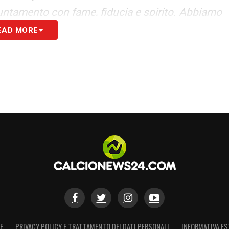
untamento con fame, fiducia e spirito. Abbiamo
EAD MORE
S
E
PRIVACY POLICY E TRATTAMENTO DEI DATI PERSONALI
INFORMATIVA ES