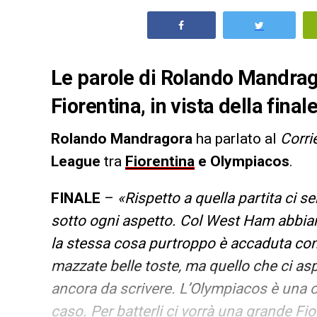
Le parole di Rolando Mandrag
Fiorentina, in vista della fina
Rolando Mandragora
ha parlato al
Corri
League
tra
Fiorentina
e Olympiacos
.
FINALE
–
«Rispetto a quella partita ci s
sotto ogni aspetto. Col West Ham abbiam
la stessa cosa purtroppo è accaduta con l
mazzate belle toste, ma quello che ci as
ancora da scrivere. L’Olympiacos è una ot
caso. Per batterli ci vorrà una grande Fio