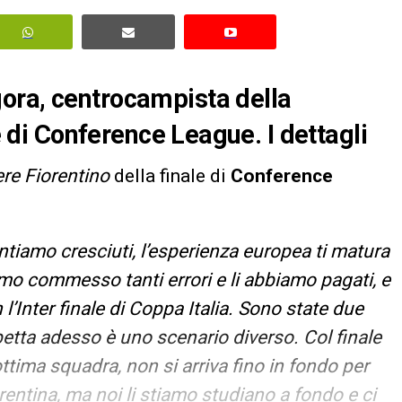
ora, centrocampista della
le di Conference League. I dettagli
ere Fiorentino
della finale di
Conference
entiamo cresciuti, l’esperienza europea ti matura
o commesso tanti errori e li abbiamo pagati, e
’Inter finale di Coppa Italia. Sono state due
petta adesso è uno scenario diverso. Col finale
tima squadra, non si arriva fino in fondo per
rentina, ma noi li stiamo studiano a fondo e ci