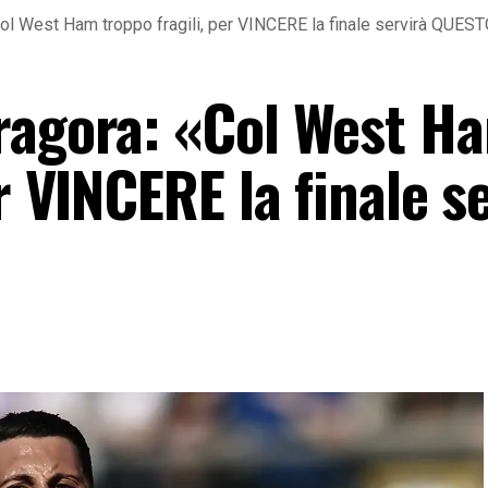
Col West Ham troppo fragili, per VINCERE la finale servirà QUES
ragora: «Col West H
r VINCERE la finale s