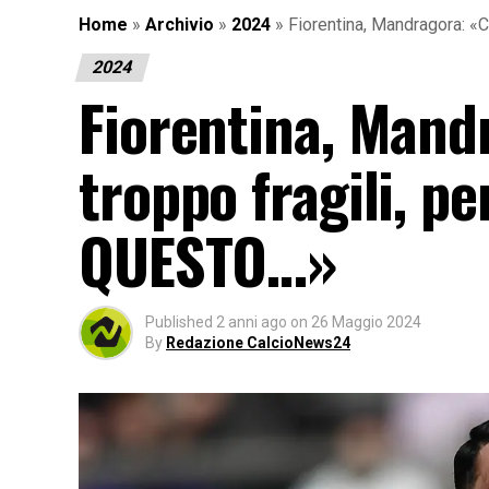
Home
»
Archivio
»
2024
»
Fiorentina, Mandragora: «
2024
Fiorentina, Mand
troppo fragili, pe
QUESTO…»
Published
2 anni ago
on
26 Maggio 2024
By
Redazione CalcioNews24