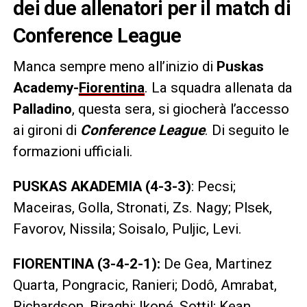
dei due allenatori per il match di
Conference League
Manca sempre meno all’inizio di
Puskas
Academy-
Fiorentina
. La squadra allenata da
Palladino
, questa sera, si giocherà l’accesso
ai gironi di
Conference League
. Di seguito le
formazioni ufficiali.
PUSKAS AKADEMIA (4-3-3)
: Pecsi;
Maceiras, Golla, Stronati, Zs. Nagy; Plsek,
Favorov, Nissila; Soisalo, Puljic, Levi.
FIORENTINA (3-4-2-1):
De Gea, Martinez
Quarta, Pongracic, Ranieri; Dodô, Amrabat,
Richardson, Biraghi; Ikoné, Sottil; Kean.