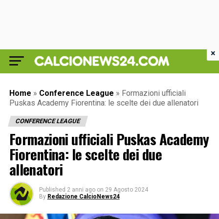
×
Home
»
Conference League
»
Formazioni ufficiali
Puskas Academy Fiorentina: le scelte dei due allenatori
CONFERENCE LEAGUE
Formazioni ufficiali Puskas Academy
Fiorentina: le scelte dei due
allenatori
Published
2 anni ago
on
29 Agosto 2024
By
Redazione CalcioNews24