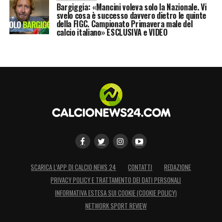
Bargiggia: «Mancini voleva solo la Nazionale. Vi
svelo cosa è successo davvero dietro le quinte
della FIGC. Campionato Primavera male del
calcio italiano» ESCLUSIVA e VIDEO
SCARICA L’APP DI CALCIO NEWS 24
CONTATTI
REDAZIONE
PRIVACY POLICY E TRATTAMENTO DEI DATI PERSONALI
INFORMATIVA ESTESA SUI COOKIE (COOKIE POLICY)
NETWORK SPORT REVIEW