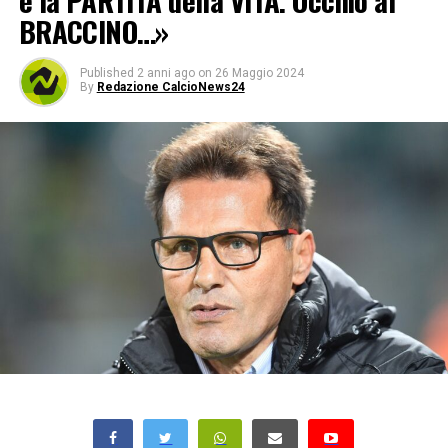
è la PARTITA della VITA. Occhio al
BRACCINO…»
Published
2 anni ago
on
26 Maggio 2024
By
Redazione CalcioNews24