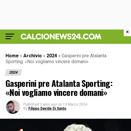
×
Home
»
Archivio
»
2024
»
Gasperini pre Atalanta
Sporting: «Noi vogliamo vincere domani»
2024
Gasperini pre Atalanta Sporting:
«Noi vogliamo vincere domani»
Published
2 anni ago
on
13 Marzo 2024
By
Filippo Davide Di Santo