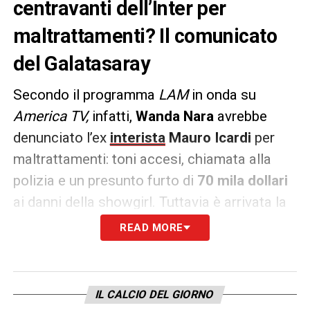
centravanti dell’Inter per
maltrattamenti? Il comunicato
del Galatasaray
Secondo il programma
LAM
in onda su
America TV,
infatti,
Wanda Nara
avrebbe
denunciato l’ex
interista
Mauro Icardi
per
maltrattamenti: toni accesi, chiamata alla
polizia e un presunto furto di
70 mila dollari
ai danni della showgirl. Tuttavia è arrivata la
risposta del
Galatasaray
.
READ MORE
IL COMUNICATO DEL GALATASARAY –
Le
speculazioni sul nostro giocatore Mauro
IL CALCIO DEL GIORNO
Icardi non riflettono la verità. Il giocatore sta