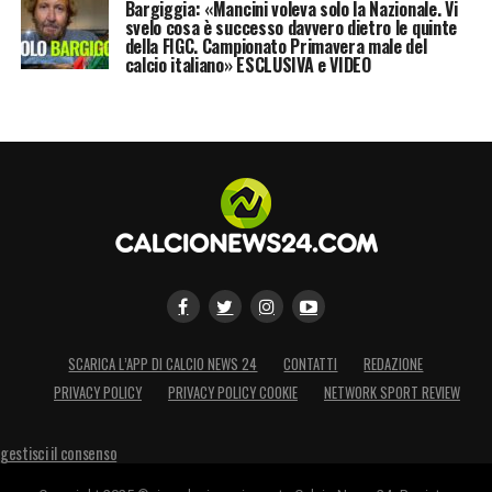
Bargiggia: «Mancini voleva solo la Nazionale. Vi
svelo cosa è successo davvero dietro le quinte
della FIGC. Campionato Primavera male del
calcio italiano» ESCLUSIVA e VIDEO
SCARICA L’APP DI CALCIO NEWS 24
CONTATTI
REDAZIONE
PRIVACY POLICY
PRIVACY POLICY COOKIE
NETWORK SPORT REVIEW
gestisci il consenso