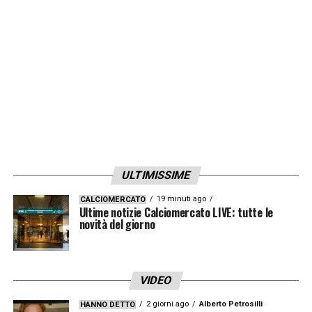
recuperando a casa sua in Argentina.
Chiediamo che non venga prestata
attenzione alle notizie che intendono
destabilizzare i nostri atleti”
LA PLAYLIST DELLE NOSTRE TOP NEWS
ULTIMISSIME
19 minuti ago
CALCIOMERCATO
Ultime notizie Calciomercato LIVE: tutte le
novità del giorno
VIDEO
2 giorni ago
Alberto Petrosilli
HANNO DETTO