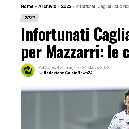
Home
»
Archivio
»
2022
»
Infortunati Cagliari, due ri
2022
Infortunati Cagli
per Mazzarri: le 
Published
4 anni ago
on
24 Marzo 2022
By
Redazione CalcioNews24