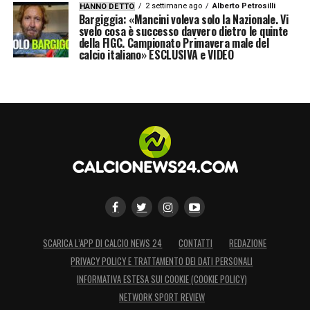
2 settimane ago
Alberto Petrosilli
HANNO DETTO
di testa. Tutto il repertorio. A Casteldebole
Bargiggia: «Mancini voleva solo la Nazionale. Vi
svelo cosa è successo davvero dietro le quinte
si contano i minuti che lo separano dal
della FIGC. Campionato Primavera male del
calcio italiano» ESCLUSIVA e VIDEO
ritorno in campo e tutta Bologna lo aspetta.
LA PLAYLIST DELLE NOSTRE TOP NEWS
SCARICA L’APP DI CALCIO NEWS 24
CONTATTI
REDAZIONE
PRIVACY POLICY E TRATTAMENTO DEI DATI PERSONALI
INFORMATIVA ESTESA SUI COOKIE (COOKIE POLICY)
NETWORK SPORT REVIEW