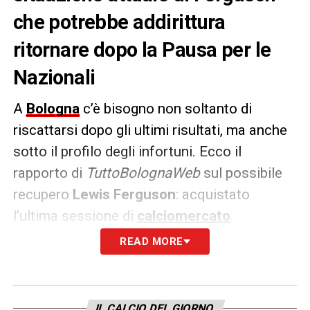
che potrebbe addirittura
ritornare dopo la Pausa per le
Nazionali
A
Bologna
c’è bisogno non soltanto di
riscattarsi dopo gli ultimi risultati, ma anche
sotto il profilo degli infortuni. Ecco il
rapporto di
TuttoBolognaWeb
sul possibile
recupero
Lewis Ferguson
: acquistato
l’ultima sessione di
calciomercato
.
READ MORE
INFORTUNI BOLOGNA, LA SITUAZIONE DI
FERGUSON-
Il ritorno di Lewis Ferguson che
si avvicina. Entro la fine di ottobre lo
IL CALCIO DEL GIORNO