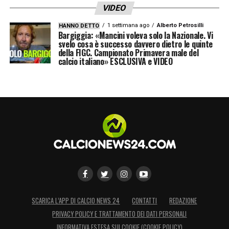
VIDEO
1 settimana ago
Alberto Petrosilli
HANNO DETTO
Bargiggia: «Mancini voleva solo la Nazionale. Vi
svelo cosa è successo davvero dietro le quinte
della FIGC. Campionato Primavera male del
calcio italiano» ESCLUSIVA e VIDEO
SCARICA L’APP DI CALCIO NEWS 24
CONTATTI
REDAZIONE
PRIVACY POLICY E TRATTAMENTO DEI DATI PERSONALI
INFORMATIVA ESTESA SUI COOKIE (COOKIE POLICY)