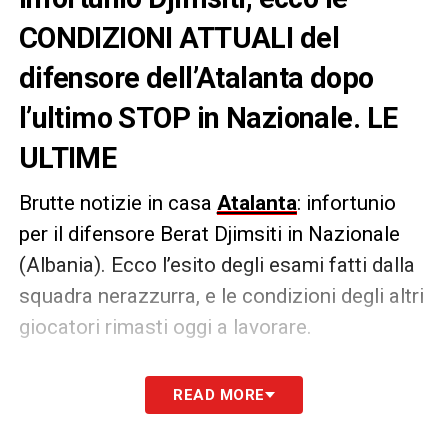
CONDIZIONI ATTUALI del
difensore dell’Atalanta dopo
l’ultimo STOP in Nazionale. LE
ULTIME
Brutte notizie in casa
Atalanta
: infortunio
per il difensore Berat Djimsiti in Nazionale
(Albania). Ecco l’esito degli esami fatti dalla
squadra nerazzurra, e le condizioni degli altri
giocatori rimasti oggi a lavorare.
Djimsiti ha riscontrato una lesione di primo
READ MORE
grado del quadricipite della coscia destra
.
Oggi al Centro Bortolotti di Zingonia lavoro