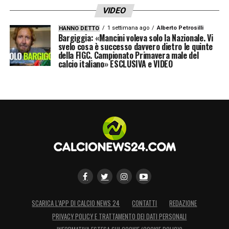
VIDEO
1 settimana ago
Alberto Petrosilli
HANNO DETTO
Bargiggia: «Mancini voleva solo la Nazionale. Vi
svelo cosa è successo davvero dietro le quinte
della FIGC. Campionato Primavera male del
calcio italiano» ESCLUSIVA e VIDEO
SCARICA L’APP DI CALCIO NEWS 24
CONTATTI
REDAZIONE
PRIVACY POLICY E TRATTAMENTO DEI DATI PERSONALI