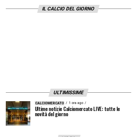
L’infortunio pone ulteriori sfide per la
IL CALCIO DEL GIORNO
squadra del tecnico ex Juve Antonio
Conte
,
già alle prese con difficoltà difensive, in
attesa di accertamenti per stabilire i tempi di
recupero.
LA PLAYLIST DELLE NOSTRE TOP NEWS
ULTIMISSIME
1 ora ago
CALCIOMERCATO
Ultime notizie Calciomercato LIVE: tutte le
novità del giorno