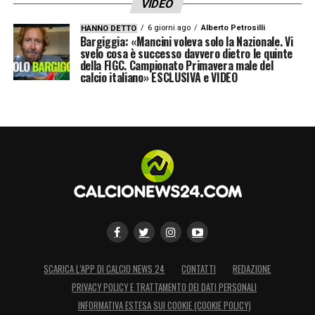
VIDEO
6 giorni ago
Alberto Petrosilli
HANNO DETTO
Bargiggia: «Mancini voleva solo la Nazionale. Vi
svelo cosa è successo davvero dietro le quinte
della FIGC. Campionato Primavera male del
calcio italiano» ESCLUSIVA e VIDEO
SCARICA L’APP DI CALCIO NEWS 24
CONTATTI
REDAZIONE
PRIVACY POLICY E TRATTAMENTO DEI DATI PERSONALI
INFORMATIVA ESTESA SUI COOKIE (COOKIE POLICY)