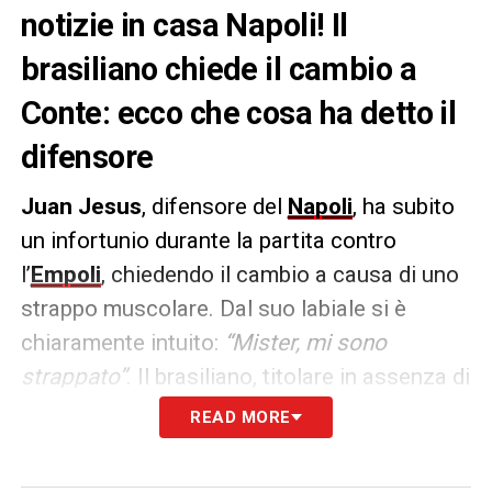
notizie in casa Napoli! Il
brasiliano chiede il cambio a
Conte: ecco che cosa ha detto il
difensore
Juan Jesus
, difensore del
Napoli
, ha subito
un infortunio durante la partita contro
l’
Empoli
, chiedendo il cambio a causa di uno
strappo muscolare. Dal suo labiale si è
chiaramente intuito:
“Mister, mi sono
strappato”
. Il brasiliano, titolare in assenza di
Buongiorno, ha lasciato il campo nei minuti
READ MORE
finali, sostituito da Rafa Marin.