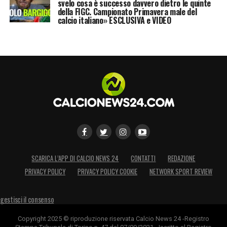
svelo cosa è successo davvero dietro le quinte
della FIGC. Campionato Primavera male del
calcio italiano» ESCLUSIVA e VIDEO
SCARICA L’APP DI CALCIO NEWS 24
CONTATTI
REDAZIONE
PRIVACY POLICY
PRIVACY POLICY COOKIE
NETWORK SPORT REVIEW
gestisci il consenso
Copyright 2025 © riproduzione riservata Calcio News 24 -Registro