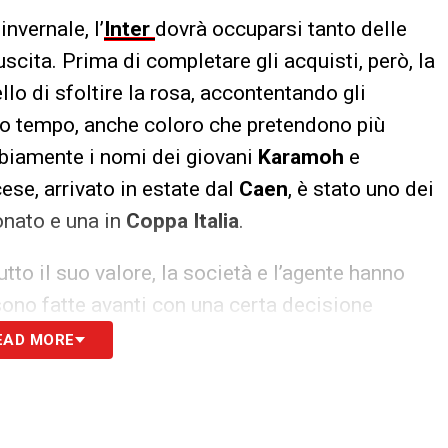
nvernale, l’
Inter
dovrà occuparsi tanto delle
uscita. Prima di completare gli acquisti, però, la
lo di sfoltire la rosa, accontentando gli
sso tempo, anche coloro che pretendono più
bbiamente i nomi dei giovani
Karamoh
e
cese, arrivato in estate dal
Caen
, è stato uno dei
onato e una in
Coppa Italia
.
tto il suo valore, la società e l’agente hanno
i sono fatte avanti con una certa decisione
a
in
Serie A
mentre all’estero spicca l’interesse
EAD MORE
a di andare, sarà comunque una partenza
 anche l’altro talento d’attacco, Andrea
 Come per
Karamoh
, è fortissimo l’interesse del