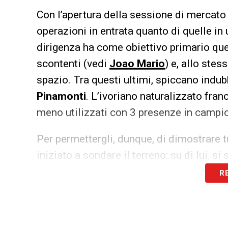
Con l’apertura della sessione di mercato i
operazioni in entrata quanto di quelle in 
dirigenza ha come obiettivo primario quel
scontenti (vedi
Joao Mario
) e, allo ste
spazio. Tra questi ultimi, spiccano indu
Pinamonti
. L’ivoriano naturalizzato fran
meno utilizzati con 3 presenze in campi
Per permettergli, dunque, di dimostrare tu
iniziato a sondare il terreno: su di lui, s
Chievo
, soprattutto, ma anche il
Bologn
R
di
Marsiglia
e
Stoke City
. Ovunque decid
temporanea, fino a giugno. Analogamente,
Pinamonti
, potrebbe partire in prestito.