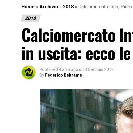
Home
»
Archivio
»
2018
»
Calciomercato Inter, Pinam
2018
Calciomercato In
in uscita: ecco le
Published
9 anni ago
on
3 Gennaio 2018
By
Federico Beltrame