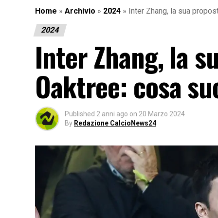
Home
»
Archivio
»
2024
»
Inter Zhang, la sua propo
2024
Inter Zhang, la 
Oaktree: cosa su
Published
2 anni ago
on
20 Marzo 2024
By
Redazione CalcioNews24