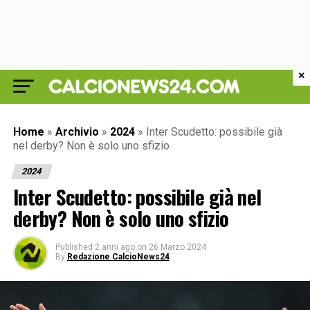
×
Home
»
Archivio
»
2024
»
Inter Scudetto: possibile già
nel derby? Non è solo uno sfizio
2024
Inter Scudetto: possibile già nel
derby? Non è solo uno sfizio
Published
2 anni ago
on
26 Marzo 2024
By
Redazione CalcioNews24