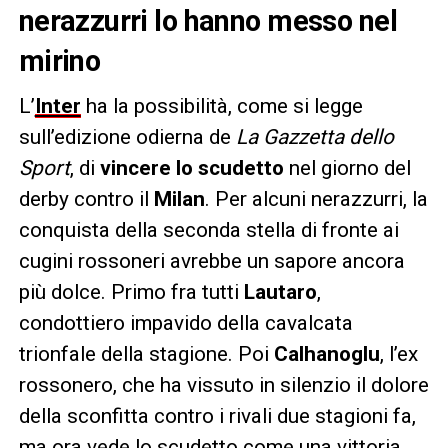
nerazzurri lo hanno messo nel
mirino
L’
Inter
ha la possibilità, come si legge
sull’edizione odierna de
La Gazzetta dello
Sport
, di
vincere lo scudetto
nel giorno del
derby contro il
Milan
. Per alcuni nerazzurri, la
conquista della seconda stella di fronte ai
cugini rossoneri avrebbe un sapore ancora
più dolce. Primo fra tutti
Lautaro
,
condottiero impavido della cavalcata
trionfale della stagione. Poi
Calhanoglu
, l’ex
rossonero, che ha vissuto in silenzio il dolore
della sconfitta contro i rivali due stagioni fa,
ma ora vede lo scudetto come una vittoria