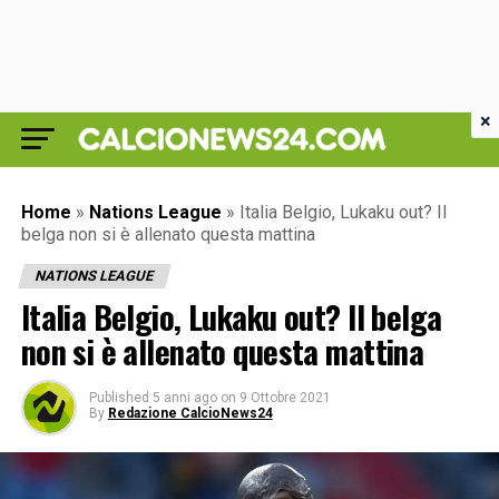
×
Home
»
Nations League
»
Italia Belgio, Lukaku out? Il
belga non si è allenato questa mattina
NATIONS LEAGUE
Italia Belgio, Lukaku out? Il belga
non si è allenato questa mattina
Published
5 anni ago
on
9 Ottobre 2021
By
Redazione CalcioNews24