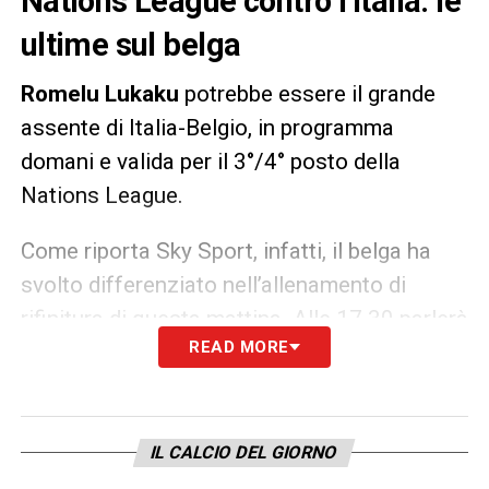
Nations League contro l’Italia: le
ultime sul belga
Romelu Lukaku
potrebbe essere il grande
assente di Italia-Belgio, in programma
domani e valida per il 3°/4° posto della
Nations League.
Come riporta Sky Sport, infatti, il belga ha
svolto differenziato nell’allenamento di
rifinitura di questa mattina. Alle 17.30 parlerà
READ MORE
il ct
Roberto Martinez
che spiegherà i motivi
di questa scelta e farà sapere se per domani
sarà a disposizione.
IL CALCIO DEL GIORNO
LA PLAYLIST DELLE NOSTRE TOP NEWS