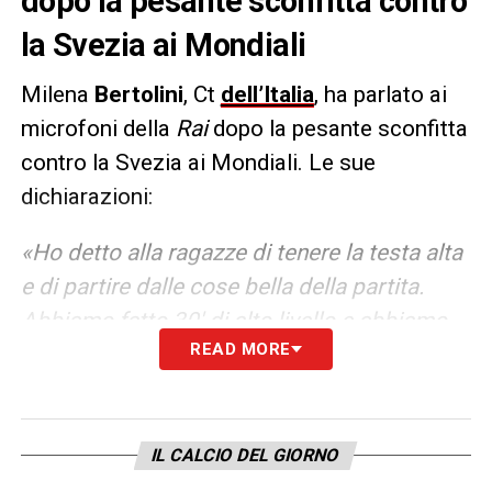
dopo la pesante sconfitta contro
la Svezia ai Mondiali
Milena
Bertolini
, Ct
dell’Italia
, ha parlato ai
microfoni della
Rai
dopo la pesante sconfitta
contro la Svezia ai Mondiali. Le sue
dichiarazioni:
«Ho detto alla ragazze di tenere la testa alta
e di partire dalle cose bella della partita.
Abbiamo fatto 30′ di alto livello e abbiamo
READ MORE
concesso soltanto soluzioni da palla inattiva
dove loro sono forti. Sono soddisfatta di
quello che hanno fatto nel primo tempo. La
Svezia è una squadra forte, ma dobbiamo
IL CALCIO DEL GIORNO
essere tranquille quando subiamo gol.