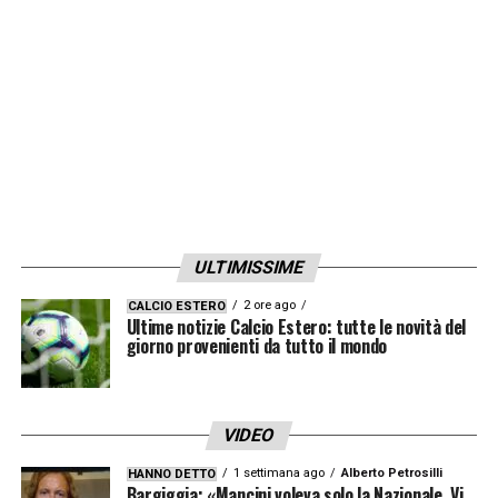
Questa sconfitta non vanifica nulla
sapevamo di giocarci tutto all’ultima
partita».
LA PLAYLIST DELLE NOSTRE TOP NEWS
ULTIMISSIME
2 ore ago
CALCIO ESTERO
Ultime notizie Calcio Estero: tutte le novità del
giorno provenienti da tutto il mondo
VIDEO
1 settimana ago
Alberto Petrosilli
HANNO DETTO
Bargiggia: «Mancini voleva solo la Nazionale. Vi