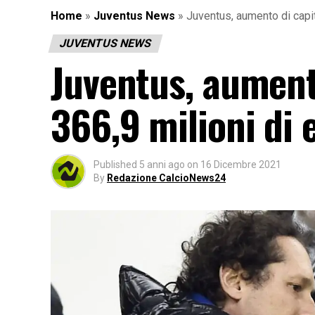
Home
»
Juventus News
»
Juventus, aumento di capita
JUVENTUS NEWS
Juventus, aumento
366,9 milioni di 
Published
5 anni ago
on
16 Dicembre 2021
By
Redazione CalcioNews24