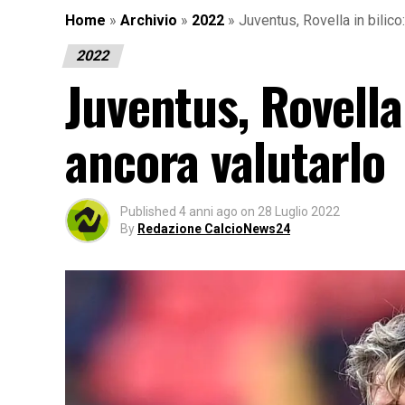
Home
»
Archivio
»
2022
»
Juventus, Rovella in bilico
2022
Juventus, Rovella 
ancora valutarlo
Published
4 anni ago
on
28 Luglio 2022
By
Redazione CalcioNews24