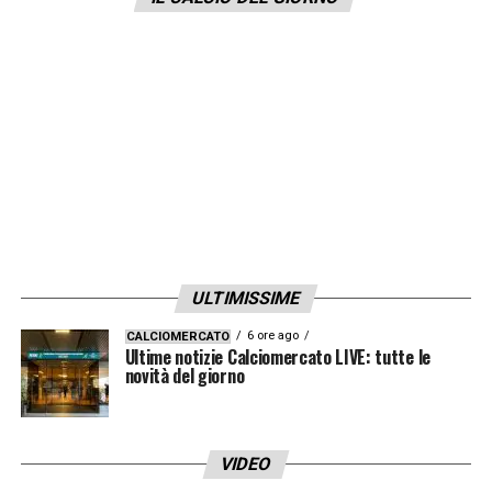
solo all’estero: è stata fatta perché lui voleva
questa garanzia e noi lo volevamo a tutti i
costi. Se poi vorrà andare via dovrà dare
anche lui il via libera
».
LA PLAYLIST DELLE NOSTRE TOP NEWS
ULTIMISSIME
6 ore ago
CALCIOMERCATO
Ultime notizie Calciomercato LIVE: tutte le
novità del giorno
VIDEO