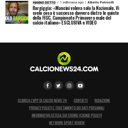
1 settimana ago
Alberto Petrosilli
HANNO DETTO
Bargiggia: «Mancini voleva solo la Nazionale. Vi
svelo cosa è successo davvero dietro le quinte
della FIGC. Campionato Primavera male del
calcio italiano» ESCLUSIVA e VIDEO
SCARICA L’APP DI CALCIO NEWS 24
CONTATTI
REDAZIONE
PRIVACY POLICY E TRATTAMENTO DEI DATI PERSONALI
INFORMATIVA ESTESA SUI COOKIE (COOKIE POLICY)
NETWORK SPORT REVIEW