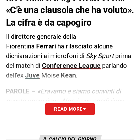
«C’è una clausola che ha voluto».
La cifra è da capogiro
Il direttore generale della
Fiorentina
Ferrari
ha rilasciato alcune
dichiarazioni ai microfoni di
Sky Sport
prima
del match di
Conference League
parlando
dell’ex
Juve
Moise
Kean
.
PAROLE –
«Eravamo e siamo convinti di
questa operazione. Non è una condizione
READ MORE
che amavamo nonostante ci era stata
chiesta dall’altra parte, ma abbiamo cercato
di concluderla nel migliore dei modi. Si tratta
di una clausola di 52 milioni che non vale
IL CALCIO DEL GIORNO